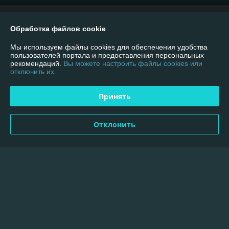
О нас
Обработка файлов cookie
Контакты
Мы используем файлы cookies для обеспечения удобства
пользователей портала и предоставления персональных
рекомендаций.
Вы можете настроить файлы cookies или
Доставка и оплата
отключить их.
График работы
Принять
Полная версия сайта
Отклонить
Политика обработки cookies
Сайт создан на платформе Deal.by
Информация для покупателя
Юридическое лицо:
Общество с Ограниченной Ответственностью
«ПлазмаСнабКомплект»
220089, г. Минск, ул. Гурского 37, офис 5Н, комната №18/11