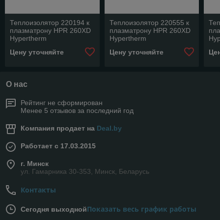
Теплоизолятор 220194 к
Теплоизолятор 220555 к
Теп
плазматрону HPR 260XD
плазматрону HPR 260XD
пл
Hypertherm
Hypertherm
Hyp
(комплектующие)
(комплектующие)
Цену уточняйте
Цену уточняйте
Це
О нас
Рейтинг не сформирован
Менее 5 отзывов за последний год
Компания продает на
Deal.by
Работает с 17.03.2015
г. Минск
ул. Гамарника 30-353, Минск, Беларусь
Контакты
Показать весь график работы
Сегодня выходной