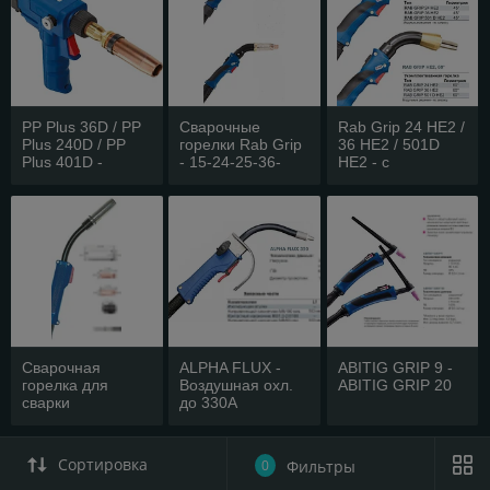
PP Plus 36D / PP
Сварочные
Rab Grip 24 HE2 /
Plus 240D / PP
горелки Rab Grip
36 HE2 / 501D
Plus 401D -
- 15-24-25-36-
HE2 - с
Воздушное и
240-501-155-255-
Воздушным и
жидкостное
355
жидкостным
охлаждение 270А
охлаждением
- 400А
Сварочная
ALPHA FLUX -
ABITIG GRIP 9 -
горелка для
Воздушная охл.
ABITIG GRIP 20
сварки
до 330А
порошковой
проволокой - RB
61GD / RB 610D -
Сортировка
0
Фильтры
возд охлаждение