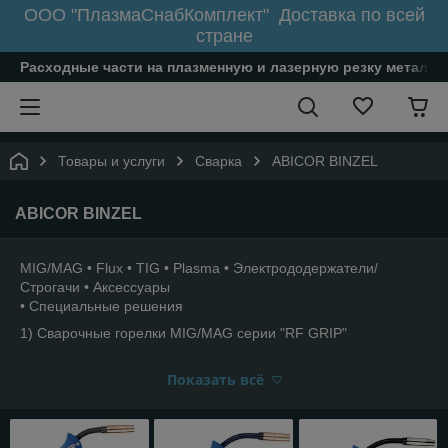
ООО "ПлазмаСнабКомплект" Доставка по всей
стране
Расходные части на плазменную и лазерную резку металл
Товары и услуги
Сварка
ABICOR BINZEL
ABICOR BINZEL
MIG/MAG • Flux • TIG • Plasma • Электрододержатели/
Строгачи • Аксессуары
• Специальные решения
1) Сварочные горелки MIG/MAG серии "RF GRIP"
RF GRIP 15/25/26/36/36LC/45
Показать всё
2) Сварочные горелки MIG/MAG серии “RB”
RB 61GD / 610D
3) Сварочные горелки MIG/MAG серии MB EVO воздушное