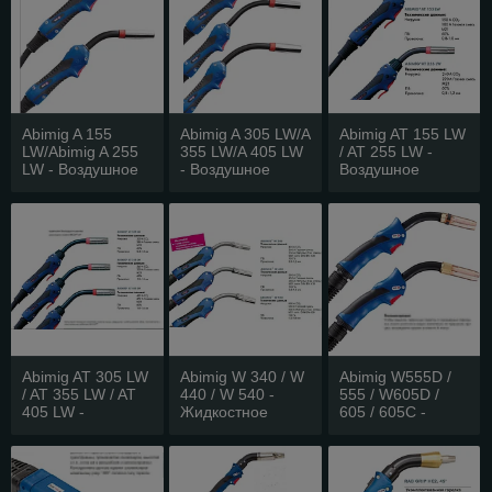
Abimig A 155
Abimig A 305 LW/A
Abimig AT 155 LW
LW/Abimig A 255
355 LW/A 405 LW
/ AT 255 LW -
LW - Воздушное
- Воздушное
Воздушное
охлаждение, от
охлаждение, от
охлаждение, от
180 до 260А
280 до 420А
180 до 260А
Abimig AT 305 LW
Abimig W 340 / W
Abimig W555D /
/ AT 355 LW / AT
440 / W 540 -
555 / W605D /
405 LW -
Жидкостное
605 / 605C -
Воздушное
охлаждение, от
Жидкостное
охлаждение, от
350 до 600А
охлаждение, от
280 до 420А
400 до 575А