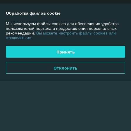
О нас
Обработка файлов cookie
Контакты
Мы используем файлы cookies для обеспечения удобства
пользователей портала и предоставления персональных
Доставка и оплата
рекомендаций.
Вы можете настроить файлы cookies или
отключить их.
График работы
Принять
Полная версия сайта
Отклонить
Политика обработки cookies
Сайт создан на платформе Deal.by
Информация для покупателя
Юридическое лицо:
Общество с Ограниченной Ответственностью
«ПлазмаСнабКомплект»
220089, г. Минск, ул. Гурского 37, офис 5Н, комната №18/11
Регистрационный номер ЕГР: 192003463