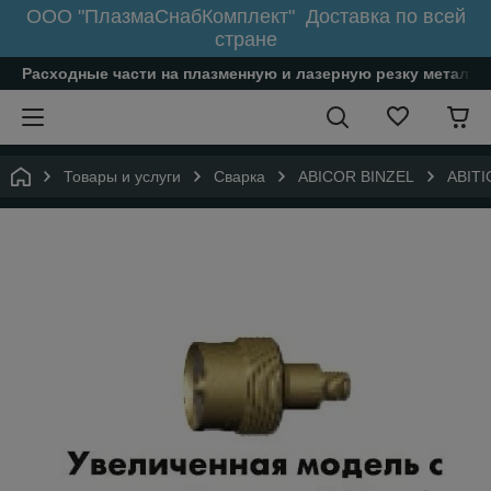
ООО "ПлазмаСнабКомплект" Доставка по всей
стране
Расходные части на плазменную и лазерную резку металл
Товары и услуги
Сварка
ABICOR BINZEL
ABITI