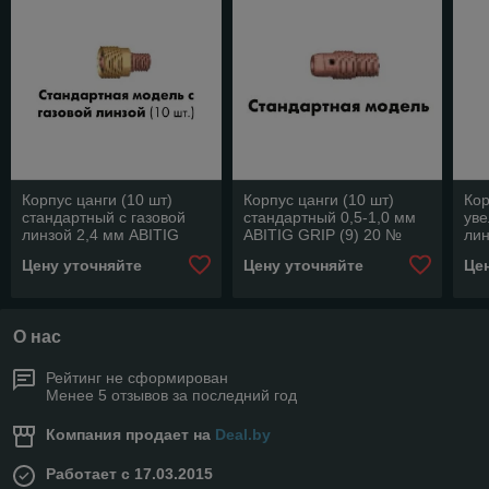
Корпус цанги (10 шт)
Корпус цанги (10 шт)
Кор
стандартный с газовой
стандартный 0,5-1,0 мм
уве
линзой 2,4 мм ABITIG
ABITIG GRIP (9) 20 №
лин
GRIP (9) 20 № 701.0309
701.0275 /13N26
GRI
Цену уточняйте
Цену уточняйте
Це
/45N44
/1
О нас
Рейтинг не сформирован
Менее 5 отзывов за последний год
Компания продает на
Deal.by
Работает с 17.03.2015