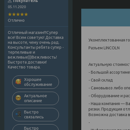
Покупатель
05.11.2020
Отлично
Отличный магазин!!!Супер
все! Всем советую! Доставка
Укомплектованная го
на высоте, чему очень рад.
Консультанты ребята супер -
Разъем LINCOLN
терпеливые и
вежливые)))Вежливость!
Быстрота доставки!
Актуальную стоимост
Качество товара.
- Большой ассортим
Хорошее
- Свой склад
обслуживание
- Самовывоз либо оп
- Оборудование и ра
Актуальное
описание
- Наша компания — В
резки. Продукция от
Быстро
Возможна доставка в 
связались
-
Быстро