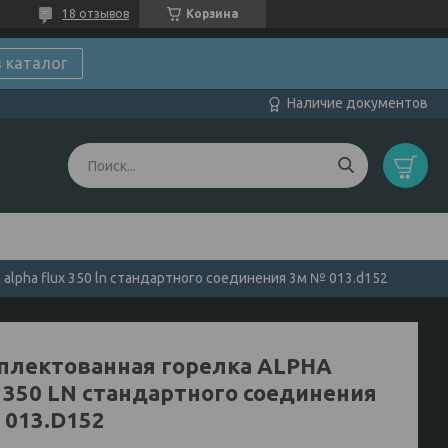
18 отзывов
Корзина
в каталог
Наличие документов
alpha flux 350 ln cтандартного соединения 3м № 013.d152
плектованная горелка ALPHA
 350 LN cтандартного соединения
 013.D152