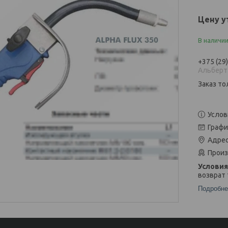
Цену у
В наличи
+375 (29
Альберт
Заказ то
Услов
Графи
Адрес
Произ
возврат 
Подробне