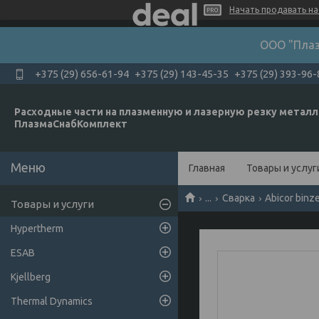
Начать продавать на 
ООО "Плаз
+375 (29) 656-61-94
+375 (29) 143-45-35
+375 (29) 393-96-
Расходные части на плазменную и лазерную резку металл
ПлазмаСнабКомплект
Главная
Товары и услуг
...
Сварка
Abicor binz
Товары и услуги
Hypertherm
ESAB
Kjellberg
Thermal Dynamics