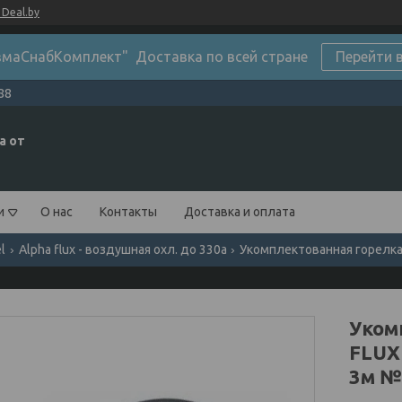
Deal.by
маСнабКомплект" Доставка по всей стране
Перейти 
88
а от
и
О нас
Контакты
Доставка и оплата
el
Alpha flux - воздушная охл. до 330а
Укомплектованная горелка 
Уком
FLUX
3м №