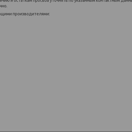
ичию и остаткам просьба уточнять по указанным контактным данн
чно.
ующими производителями: