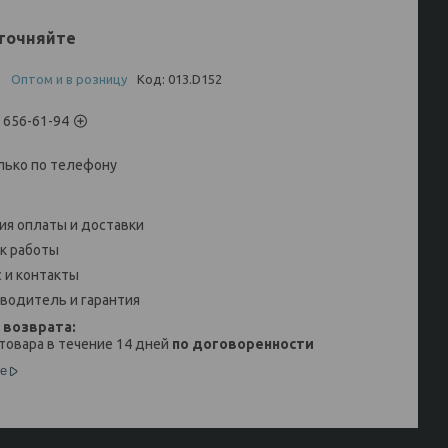
точняйте
и
Оптом и в розницу
Код:
013.D152
) 656-61-94
лько по телефону
ия оплаты и доставки
к работы
 и контакты
водитель и гарантия
товара в течение 14 дней
по договоренности
е