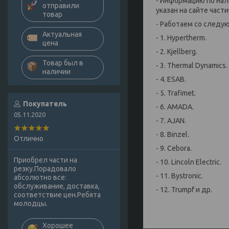
- Информацию по нал
отправили
указан на сайте части
товар
- Работаем со след
Актуальная
- 1. Hypertherm.
цена
- 2. Kjellberg.
Товар был в
- 3. Thermal Dynamics.
наличии
- 4. ESAB.
- 5. Trafimet.
Покупатель
- 6. AMADA.
05.11.2020
- 7. AJAN.
- 8. Binzel.
Отлично
- 9. Cebora.
Приобрел части на
- 10. Lincoln Electric.
резку.Порадовало
- 11. Bystronic.
абсолютно все:
обслуживание, доставка,
- 12. Trumpf и др.
соответствие цен.Ребята
молодцы.
Хорошее