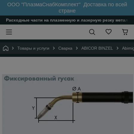
ООО "ПлазмаСнабКомплект" Доставка по всей
стране
Расходные части на плазменную и лазерную резку металл
Товары и услуги
Сварка
ABICOR BINZEL
Abimi