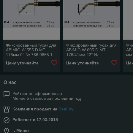
Фиксированный гусак для
Фиксированный гусак для
Фик
ABIMIG W 555 D MT
ABIMIG W 605 D MT
AB
175мм 0° № 766.0865.1
176/41мм 22° №
мм
766.0872.1
Цену уточняйте
Цену уточняйте
Це
О нас
Рейтинг не сформирован
Менее 5 отзывов за последний год
Компания продает на
Deal.by
Работает с 17.03.2015
г. Минск