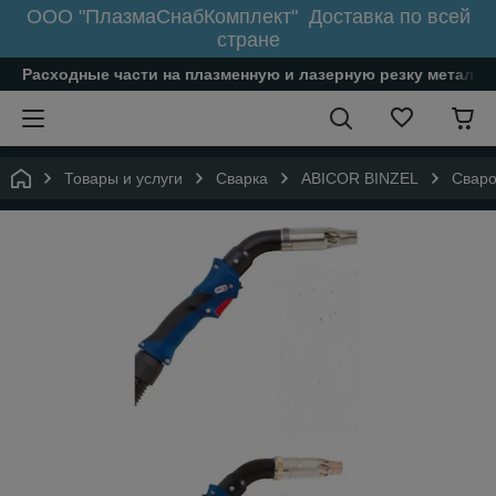
ООО "ПлазмаСнабКомплект" Доставка по всей
стране
Расходные части на плазменную и лазерную резку металл
Товары и услуги
Сварка
ABICOR BINZEL
Сваро