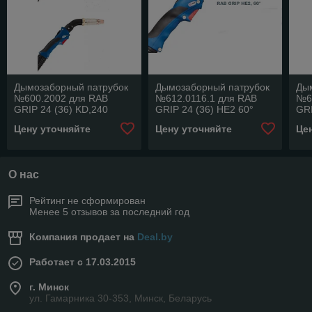
Дымозаборный патрубок
Дымозаборный патрубок
Ды
№600.2002 для RAB
№612.0116.1 для RAB
№6
GRIP 24 (36) KD,240
GRIP 24 (36) HE2 60°
GR
(501) D, 355
Цену уточняйте
Цену уточняйте
Це
О нас
Рейтинг не сформирован
Менее 5 отзывов за последний год
Компания продает на
Deal.by
Работает с 17.03.2015
г. Минск
ул. Гамарника 30-353, Минск, Беларусь