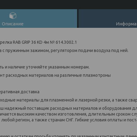
Описание
Информац
релка RAB GRIP 36 KD 4м № 614.3002.1
 с пружинным зажимом, регулятором подачи воздуха под ней.
ь и наличие уточняйте указанным номерам.
ент расходных материалов на различные плазмотроны
еративная доставка
сходные материалы для плазменной и лазерной резки, а также свар
аш надежный поставщик расходных материалов и оборудования дл
личается высоким качеством изготовления, длительным сроком с
любой регион, а также странам СНГ. Гибкие условия оплаты и пост
ичию и остаткам просьба уточнять по указанным контактным данн