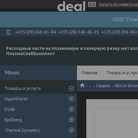
Начать продавать на 
ООО "Плаз
+375 (29) 656-61-94
+375 (29) 143-45-35
+375 (29) 393-96-
Расходные части на плазменную и лазерную резку металл
ПлазмаСнабКомплект
Главная
Товары и услуг
...
Сварка
Abicor binz
Товары и услуги
Hypertherm
ESAB
Kjellberg
Thermal Dynamics