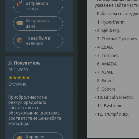
отправили
указан на сайте части
товар
- Работаем со след
Актуальная
- 1. Hypertherm.
цена
- 2. Kjellberg.
Товар был в
- 3. Thermal Dynamics.
наличии
- 4. ESAB.
- 5. Trafimet.
Покупатель
- 6. AMADA.
05.11.2020
- 7. AJAN.
- 8. Binzel.
Отлично
- 9. Cebora.
Приобрел части на
- 10. Lincoln Electric.
резку.Порадовало
- 11. Bystronic.
абсолютно все:
обслуживание, доставка,
- 12. Trumpf и др.
соответствие цен.Ребята
молодцы.
Хорошее