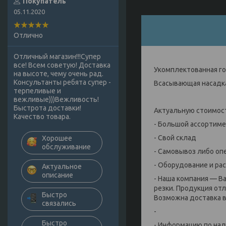
Покупатель
05.11.2020
Отлично
Отличный магазин!!!Супер
все! Всем советую! Доставка
Укомплектованная го
на высоте, чему очень рад.
Консультанты ребята супер -
Всасывающая насадка
терпеливые и
вежливые)))Вежливость!
Быстрота доставки!
Актуальную стоимост
Качество товара.
- Большой ассортим
- Свой склад
Хорошее
обслуживание
- Самовывоз либо оп
- Оборудование и ра
Актуальное
описание
- Наша компания — В
резки. Продукция от
Быстро
Возможна доставка в 
связались
-
Быстро
- Информацию по нал