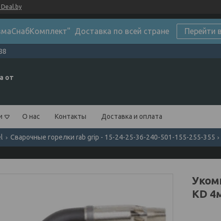
Deal.by
маСнабКомплект" Доставка по всей стране
Перейти 
88
а от
и
О нас
Контакты
Доставка и оплата
el
Сварочные горелки rab grip - 15-24-25-36-240-501-155-255-355
Уком
KD 4