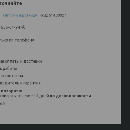
точняйте
и
Оптом и в розницу
Код:
614.3002.1
) 656-61-94
лько по телефону
ия оплаты и доставки
к работы
 и контакты
водитель и гарантия
товара в течение 14 дней
по договоренности
е