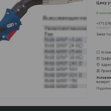
Цену у
В наличи
+375 (29
Альберт
Заказ то
Услов
Графи
Адрес
Произ
возврат 
Подробне