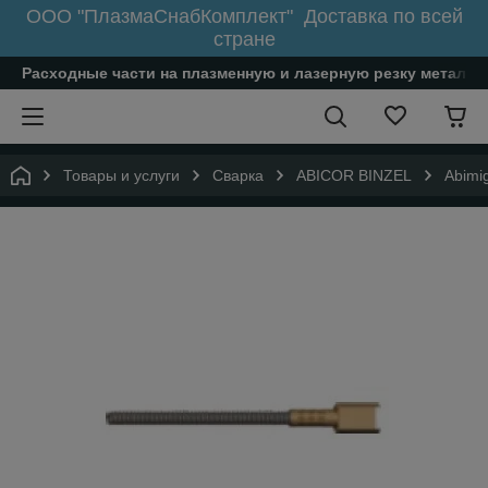
ООО "ПлазмаСнабКомплект" Доставка по всей
стране
Расходные части на плазменную и лазерную резку металл
Товары и услуги
Сварка
ABICOR BINZEL
Abimi