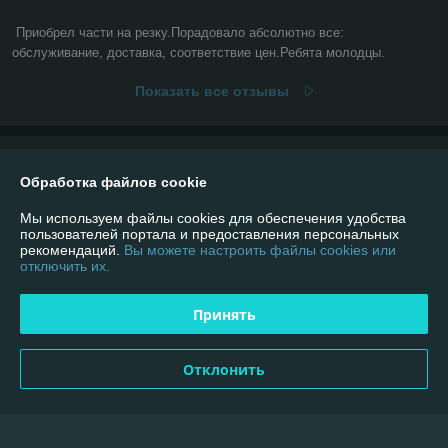
Приобрел части на резку.Порадовало абсолютно все: 
обслуживание, доставка, соответствие цен.Ребята молодцы.
Показать все отзывы
О нас
Обработка файлов cookie
Контакты
Мы используем файлы cookies для обеспечения удобства
пользователей портала и предоставления персональных
рекомендаций.
Вы можете настроить файлы cookies или
Доставка и оплата
отключить их.
График работы
Принять
Полная версия сайта
Отклонить
Политика обработки cookies
Сайт создан на платформе Deal.by