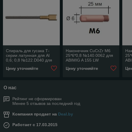
Спираль для гусака Т-
Наконечник CuCrZr M6
На
серии латунная для Al
25*6*0,8 №140.0062 для
25*
0,6; 0,8 №122.D040 для
ABIMIG A 155 LW
ABI
ABIMIG AT 155 LW/ AT
Цену уточняйте
Цену уточняйте
Це
255 LW
О нас
Рейтинг не сформирован
Менее 5 отзывов за последний год
Компания продает на
Deal.by
Работает с 17.03.2015