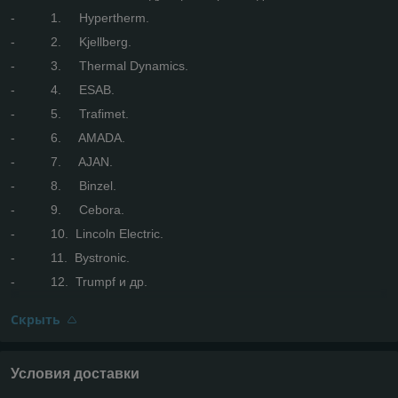
- 1. Hypertherm.
- 2. Kjellberg.
- 3. Thermal Dynamics.
- 4. ESAB.
- 5. Trafimet.
- 6. AMADA.
- 7. AJAN.
- 8. Binzel.
- 9. Cebora.
- 10. Lincoln Electric.
- 11. Bystronic.
- 12. Trumpf и др.
Скрыть
Условия доставки