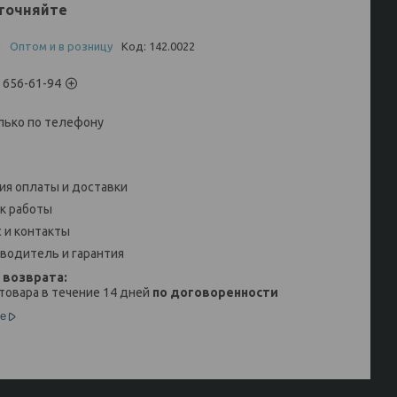
точняйте
и
Оптом и в розницу
Код:
142.0022
) 656-61-94
лько по телефону
ия оплаты и доставки
к работы
 и контакты
водитель и гарантия
товара в течение 14 дней
по договоренности
е