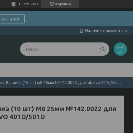
18 отзывов
Корзина
в каталог
Наличие документов
а
Вставка (10 шт) м8 25мм №142.0022 для mb evo 401d/501d
вка (10 шт) М8 25мм №142.0022 для
VO 401D/501D