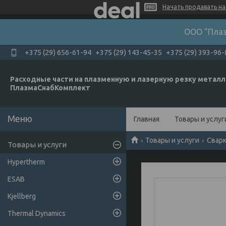
Начать продавать на 
ООО "Плаз
+375 (29) 656-61-94
+375 (29) 143-45-35
+375 (29) 393-96-
Расходные части на плазменную и лазерную резку металл
ПлазмаСнабКомплект
Главная
Товары и услуг
Товары и услуги
Свар
Товары и услуги
Hypertherm
ESAB
Kjellberg
Thermal Dynamics