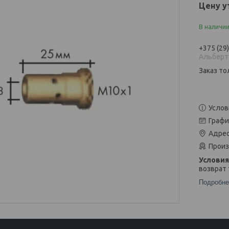
Цену у
В наличи
+375 (29
Альберт
Заказ то
Услов
Графи
Адрес
Произ
возврат 
Подробне