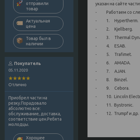
отправили
указан на сайте части
товар
- Работаем со сле
- 1. Hypertherm.
Актуальная
цена
- 2. Kjellberg.
- 3. Thermal Dyna
Товар был в
наличии
- 4. ESAB.
- 5. Trafimet.
- 6. AMADA.
Покупатель
05.11.2020
- 7. AJAN.
- 8. Binzel.
Отлично
- 9. Cebora.
- 10. Lincoln Electr
Приобрел части на
резку.Порадовало
- 11. Bystronic.
абсолютно все:
- 12. Trumpf и др.
обслуживание, доставка,
соответствие цен.Ребята
молодцы.
Хорошее