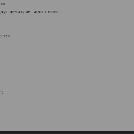
чно.
дующими производителями:
mics.
ic.