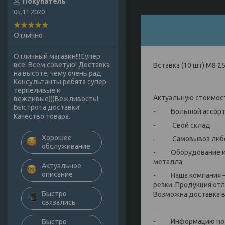
Покупатель
05.11.2020
Отлично
Отличный магазин!!!Супер
все! Всем советую! Доставка
Вставка (10 шт) М8 
на высоте, чему очень рад.
Консультанты ребята супер -
терпеливые и
Актуальную стоимост
вежливые)))Вежливость!
Быстрота доставки!
- Большой ассортим
Качество товара.
- Свой склад
Хорошее
- Самовывоз либо 
обслуживание
- Оборудование и ра
металла
Актуальное
описание
- Наша компания — 
резки. Продукция от
Быстро
Возможна доставка в 
связались
-
- Информацию по на
Быстро