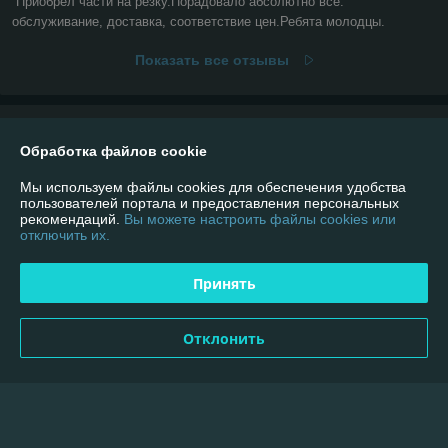
Приобрел части на резку.Порадовало абсолютно все: 
обслуживание, доставка, соответствие цен.Ребята молодцы.
Показать все отзывы
О нас
Обработка файлов cookie
Контакты
Мы используем файлы cookies для обеспечения удобства
пользователей портала и предоставления персональных
рекомендаций.
Вы можете настроить файлы cookies или
Доставка и оплата
отключить их.
График работы
Принять
Полная версия сайта
Отклонить
Политика обработки cookies
Сайт создан на платформе Deal.by