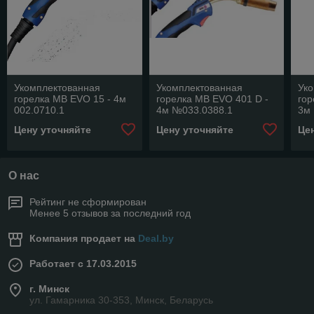
Укомплектованная
Укомплектованная
Ук
горелка MB EVO 15 - 4м
горелка MB EVO 401 D -
гор
002.0710.1
4м №033.0388.1
3м
Цену уточняйте
Цену уточняйте
Це
О нас
Рейтинг не сформирован
Менее 5 отзывов за последний год
Компания продает на
Deal.by
Работает с 17.03.2015
г. Минск
ул. Гамарника 30-353, Минск, Беларусь