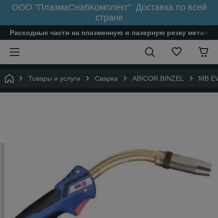
ООО "ПлазмаСнабКомплект" Доставка по всей
стране
Расходные части на плазменную и лазерную резку металл
Товары и услуги
Сварка
ABICOR BINZEL
MB EV