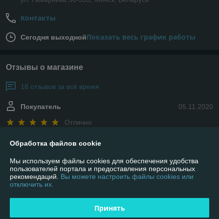
Контакты
Показать весь график работы
Сегодня выходной
Отзывы о магазине
18 отзывов за всё время
Покупатель
05.11.2020
Отлично
Отличный магазин!!!Супер все! Всем советую! Доставка на высоте, 
Обработка файлов cookie
чему очень рад. Консультанты ребята супер - терпеливые и 
Мы используем файлы cookies для обеспечения удобства
вежливые)))Вежливость! Быстрота доставки! Качество товара.
пользователей портала и предоставления персональных
рекомендаций.
Вы можете настроить файлы cookies или
отключить их.
Покупатель
05.11.2020
Отлично
Принять