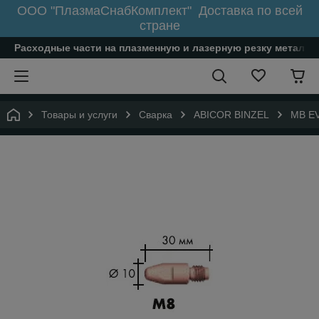
ООО "ПлазмаСнабКомплект" Доставка по всей
стране
Расходные части на плазменную и лазерную резку металл
Товары и услуги
Сварка
ABICOR BINZEL
MB EV