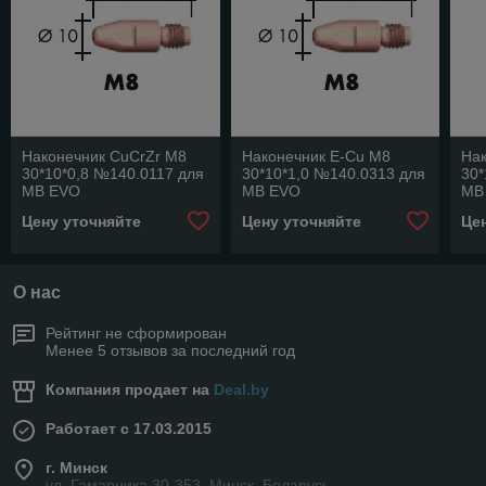
Наконечник CuCrZr M8
Наконечник E-Cu M8
На
30*10*0,8 №140.0117 для
30*10*1,0 №140.0313 для
30*
MB EVO
MB EVO
MB
240D/401D/501D/401//500​​​​​​​
401D/501D/401//501
240D
Цену уточняйте
Цену уточняйте
Це
О нас
Рейтинг не сформирован
Менее 5 отзывов за последний год
Компания продает на
Deal.by
Работает с 17.03.2015
г. Минск
ул. Гамарника 30-353, Минск, Беларусь