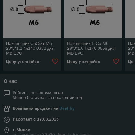
Наконечник CuCrZr M6
Наконечник E-Cu M6
На
28*8*1,2 №140.0382 для
28*8*1,6 №140.0555 для
28*
MB EVO
MB EVO
MB
240D/401D/501D/401//500
401D/501D/401//501
240
Цену уточняйте
Цену уточняйте
Це
О нас
Рейтинг не сформирован
Менее 5 отзывов за последний год
Компания продает на
Deal.by
Работает с 17.03.2015
г. Минск
ул. Гамарника 30-353, Минск, Беларусь