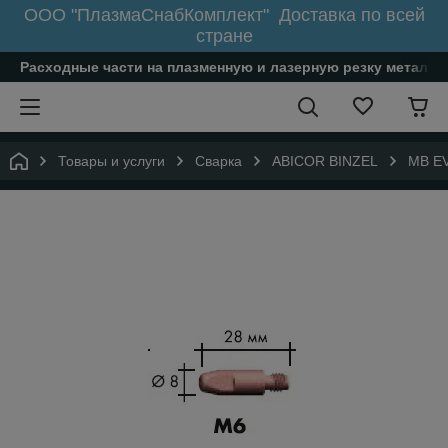
ООО "ПлазмаСнабКомплект" Доставка по всей
стране
Расходные части на плазменную и лазерную резку металл
Товары и услуги
Сварка
ABICOR BINZEL
MB EV