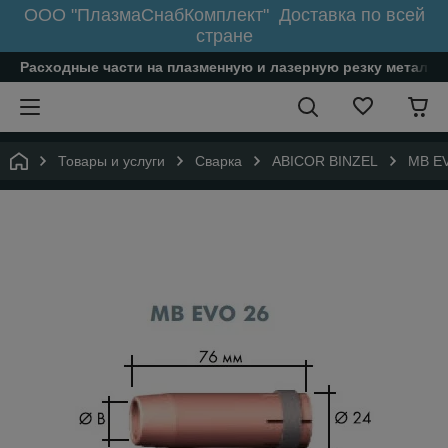
ООО "ПлазмаСнабКомплект" Доставка по всей
стране
Расходные части на плазменную и лазерную резку металл
Товары и услуги
Сварка
ABICOR BINZEL
MB EV