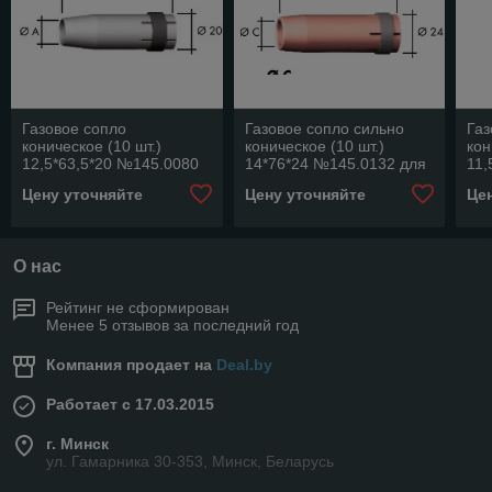
Газовое сопло
Газовое сопло сильно
Газ
коническое (10 шт.)
коническое (10 шт.)
кон
12,5*63,5*20 №145.0080
14*76*24 №145.0132 для
11,
для MB EVO 24 (240D)
MB EVO 401 D/501 D
дл
Цену уточняйте
Цену уточняйте
Це
О нас
Рейтинг не сформирован
Менее 5 отзывов за последний год
Компания продает на
Deal.by
Работает с 17.03.2015
г. Минск
ул. Гамарника 30-353, Минск, Беларусь