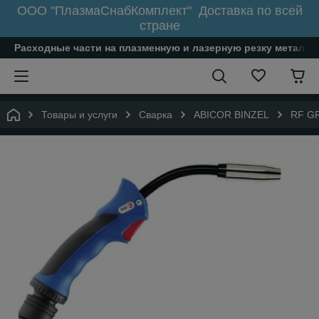
ООО "ПлазмаСнабКомплект" Доставка по всей
стране
Расходные части на плазменную и лазерную резку металл
Товары и услуги
Сварка
ABICOR BINZEL
RF GR