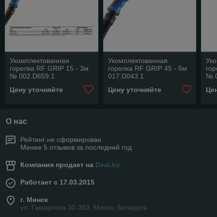
Укомплектованная
Укомплектованная
Ук
горелка RF GRIP 15 - 3м
горелка RF GRIP 45 - 5м
гор
№ 002.D659.1
017.D043.1
№ 
Цену уточняйте
Цену уточняйте
Це
О нас
Рейтинг не сформирован
Менее 5 отзывов за последний год
Компания продает на
Deal.by
Работает с 17.03.2015
г. Минск
ул. Гамарника 30-353, Минск, Беларусь