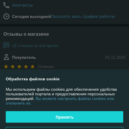
Контакты
Показать весь график работы
Сегодня выходной
Отзывы о магазине
18 отзывов за всё время
Покупатель
05.11.2020
Отлично
Отличный магазин!!!Супер все! Всем советую! Доставка на высоте, 
Обработка файлов cookie
чему очень рад. Консультанты ребята супер - терпеливые и 
Мы используем файлы cookies для обеспечения удобства
вежливые)))Вежливость! Быстрота доставки! Качество товара.
пользователей портала и предоставления персональных
рекомендаций.
Вы можете настроить файлы cookies или
отключить их.
Покупатель
05.11.2020
Отлично
Принять
Приобрел части на резку.Порадовало абсолютно все: 