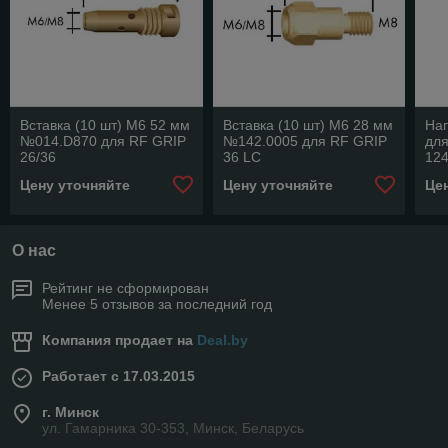
Вставка (10 шт) М6 52 мм
Вставка (10 шт) М6 28 мм
На
№014.D870 для RF GRIP
№142.0005 для RF GRIP
для
26/36
36 LC
124
Цену уточняйте
Цену уточняйте
Це
О нас
Рейтинг не сформирован
Менее 5 отзывов за последний год
Компания продает на
Deal.by
Работает с 17.03.2015
г. Минск
ул. Гамарника 30-353, Минск, Беларусь