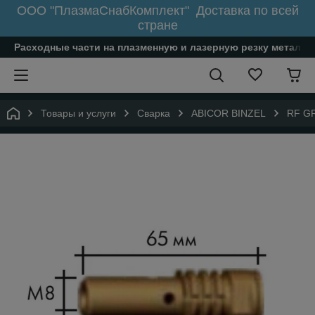
ООО "ПлазмаСнабКомплект" Доставка по всей
стране
Расходные части на плазменную и лазерную резку металл
Товары и услуги
Сварка
ABICOR BINZEL
RF GR