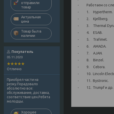
отправили
- Работаем со сле
товар
- 1. Hypertherm.
Актуальная
- 2. Kjellberg.
цена
- 3. Thermal Dyna
Товар был в
- 4. ESAB.
наличии
- 5. Trafimet.
- 6. AMADA.
Покупатель
- 7. AJAN.
05.11.2020
- 8. Binzel.
- 9. Cebora.
Отлично
- 10. Lincoln Electr
Приобрел части на
- 11. Bystronic.
резку.Порадовало
- 12. Trumpf и др.
абсолютно все:
обслуживание, доставка,
соответствие цен.Ребята
молодцы.
Хорошее