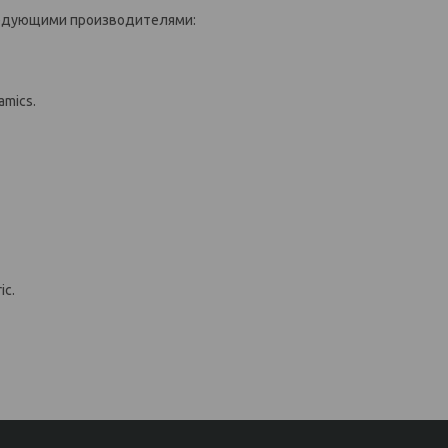
дующими производителями:
mics.
ic.