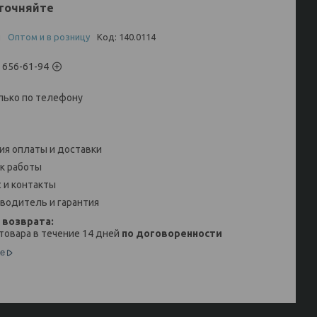
точняйте
и
Оптом и в розницу
Код:
140.0114
) 656-61-94
лько по телефону
ия оплаты и доставки
к работы
 и контакты
водитель и гарантия
товара в течение 14 дней
по договоренности
е