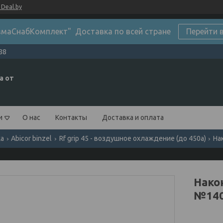
Deal.by
маСнабКомплект" Доставка по всей стране
Перейти 
88
а от
и
О нас
Контакты
Доставка и оплата
ка
Abicor binzel
Rf grip 45 - воздушное охлаждение (до 450а)
На
Нако
№140