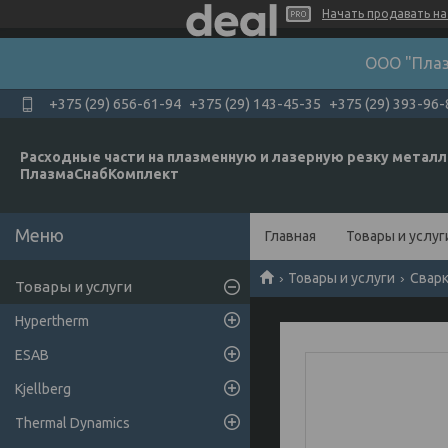
Начать продавать на 
ООО "Плаз
+375 (29) 656-61-94
+375 (29) 143-45-35
+375 (29) 393-96-
Расходные части на плазменную и лазерную резку металл
ПлазмаСнабКомплект
Главная
Товары и услуг
Товары и услуги
Свар
Товары и услуги
Hypertherm
ESAB
Kjellberg
Thermal Dynamics