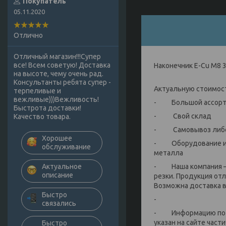
Покупатель
05.11.2020
Отлично
Отличный магазин!!!Супер
все! Всем советую! Доставка
Наконечник E-Cu M8 3
на высоте, чему очень рад.
Консультанты ребята супер -
Актуальную стоимост
терпеливые и
вежливые)))Вежливость!
- Большой ассортим
Быстрота доставки!
- Свой склад
Качество товара.
- Самовывоз либо 
Хорошее
- Оборудование и ра
обслуживание
металла
- Наша компания — 
Актуальное
описание
резки. Продукция от
Возможна доставка в 
Быстро
-
связались
- Информацию по на
указан на сайте части
Быстро