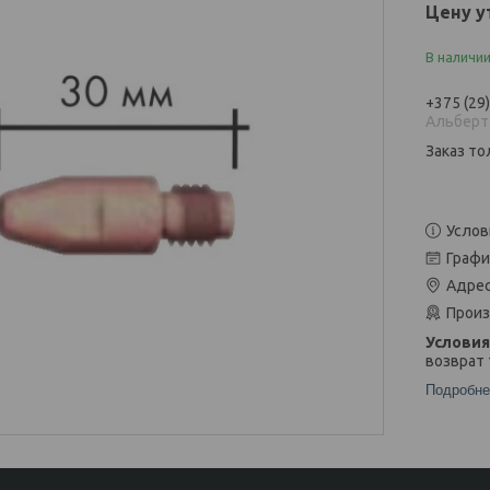
Цену у
В наличи
+375 (29
Альберт
Заказ то
Услов
Графи
Адрес
Произ
возврат 
Подробне