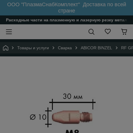
ООО "ПлазмаСнабКомплект" Доставка по всей
стране
Расходные части на плазменную и лазерную резку металл
Товары и услуги
Сварка
ABICOR BINZEL
RF GR