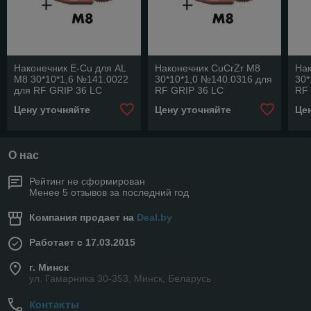
Наконечник E-Cu для AL
Наконечник CuCrZr M8
На
M8 30*10*1,6 №141.0022
30*10*1,0 №140.0316 для
30*
для RF GRIP 36 LC
RF GRIP 36 LC
RF
Цену уточняйте
Цену уточняйте
Це
О нас
Рейтинг не сформирован
Менее 5 отзывов за последний год
Компания продает на
Deal.by
Работает с 17.03.2015
г. Минск
ул. Гамарника 30-353, Минск, Беларусь
Контакты