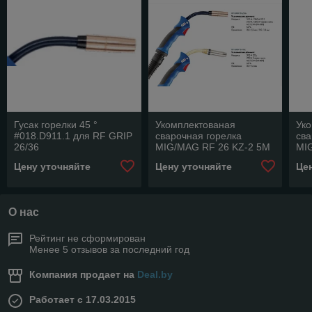
Гусак горелки 45 °
Укомплектованая
Ук
#018.D911.1 для RF GRIP
сварочная горелка
сва
26/36
MIG/MAG RF 26 KZ-2 5M
MI
#018.D910.1 для RF GRIP
3M 
Цену уточняйте
Цену уточняйте
Це
26/36
GRI
О нас
Рейтинг не сформирован
Менее 5 отзывов за последний год
Компания продает на
Deal.by
Работает с 17.03.2015