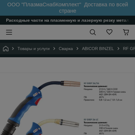
ООО "ПлазмаСнабКомплект" Доставка по всей
стране
Расходные части на плазменную и лазерную резку металл
Товары и услуги
Сварка
ABICOR BINZEL
RF GR