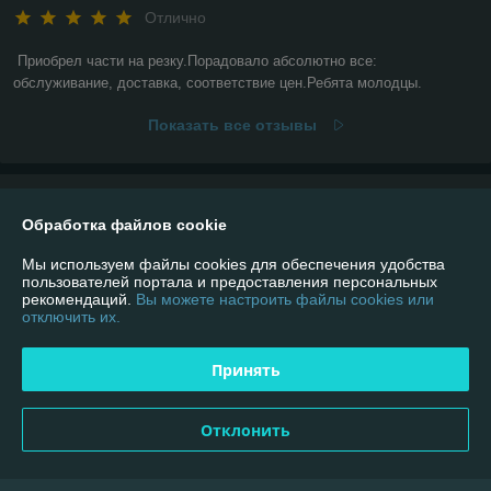
Отлично
Приобрел части на резку.Порадовало абсолютно все: 
обслуживание, доставка, соответствие цен.Ребята молодцы.
Показать все отзывы
О нас
Обработка файлов cookie
Контакты
Мы используем файлы cookies для обеспечения удобства
пользователей портала и предоставления персональных
рекомендаций.
Вы можете настроить файлы cookies или
Доставка и оплата
отключить их.
График работы
Принять
Полная версия сайта
Отклонить
Политика обработки cookies