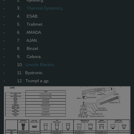
- 3.
Thermal Dynamics
.
- 4. ESAB.
- 5. Trafimet.
- 6. AMADA.
- 7. AJAN.
- 8. Binzel.
- 9. Cebora.
- 10.
Lincoln Electric
.
- 11. Bystronic.
- 12. Trumpf и др.