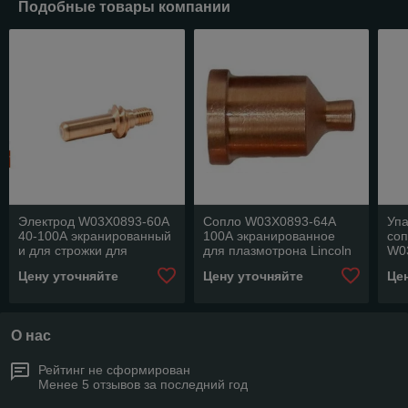
Подобные товары компании
Электрод W03X0893-60A
Сопло W03X0893-64A
Упа
40-100А экранированный
100А экранированное
соп
и для строжки для
для плазмотрона Lincoln
W0
плазмотрона Lincoln LC
LC 105
пла
Цену уточняйте
Цену уточняйте
Це
105
Ele
О нас
Рейтинг не сформирован
Менее 5 отзывов за последний год