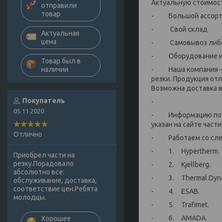
Актуальную стоимост
отправили
товар
- Большой ассортим
- Свой склад
Актуальная
цена
- Самовывоз либо 
- Оборудование и р
Товар был в
- Наша компания — 
наличии
резки. Продукция от
Возможна доставка в 
Покупатель
-
05.11.2020
- Информацию по на
указан на сайте части
Отлично
- Работаем со сле
- 1. Hypertherm.
Приобрел части на
резку.Порадовало
- 2. Kjellberg.
абсолютно все:
- 3. Thermal Dyna
обслуживание, доставка,
соответствие цен.Ребята
- 4. ESAB.
молодцы.
- 5. Trafimet.
- 6. AMADA.
Хорошее