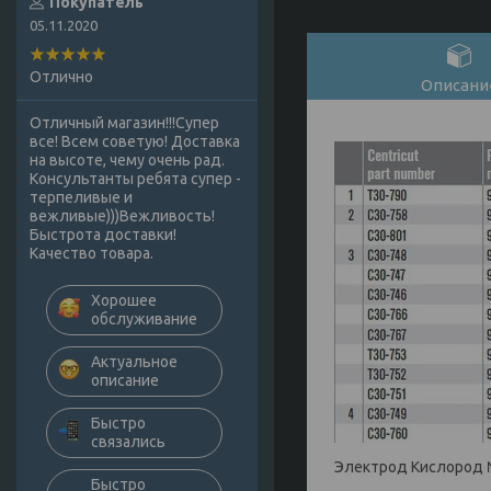
Покупатель
05.11.2020
Отлично
Описани
Отличный магазин!!!Супер
все! Всем советую! Доставка
на высоте, чему очень рад.
Консультанты ребята супер -
терпеливые и
вежливые)))Вежливость!
Быстрота доставки!
Качество товара.
Хорошее
обслуживание
Актуальное
описание
Быстро
связались
Электрод Кислород №
Быстро