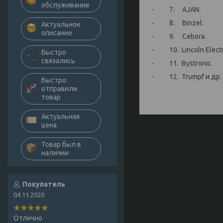
обслуживание
- 7. AJAN.
- 8. Binzel.
Актуальное
описание
- 9. Cebora.
- 10. Lincoln Electr
Быстро
связались
- 11. Bystronic.
- 12. Trumpf и др.
Быстро
отправили
товар
Актуальная
цена
Товар был в
наличии
Покупатель
04.11.2020
Отлично