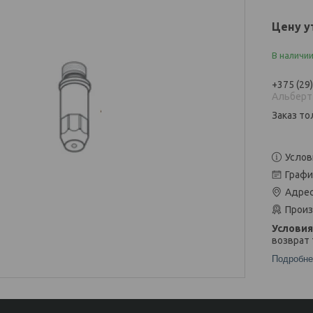
Цену у
В наличи
+375 (29
Альберт
Заказ то
Услов
Графи
Адрес
Произ
возврат 
Подробне