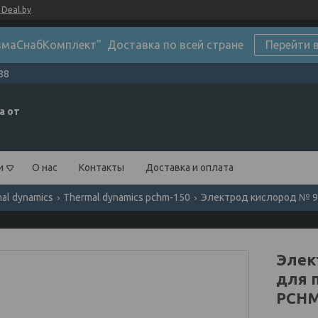
Deal.by
маСнабКомплект" Доставка по всей стране
Перейти 
88
а от
и
О нас
Контакты
Доставка и оплата
al dynamics
Thermal dynamics pchm-150
Электрод кислород № 9-
Элек
для 
PCHM