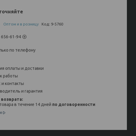
точняйте
и
Оптом и в розницу
Код:
9-5760
) 656-61-94
лько по телефону
ия оплаты и доставки
к работы
 и контакты
водитель и гарантия
товара в течение 14 дней
по договоренности
е