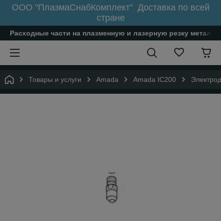
ООО "ПлазмаСнабКомплект" Доставка по всей
стране
Расходные части на плазменную и лазерную резку металл
Товары и услуги
Amada
Amada IC200
Электрод