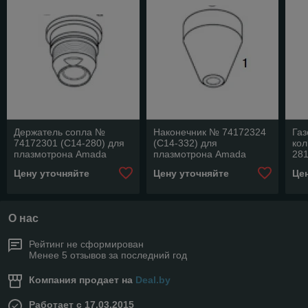
Держатель сопла №
Наконечник № 74172324
Га
74172301 (C14-280) для
(C14-332) для
кол
плазмотрона Amada
плазмотрона Amada
281
IC200
IC200
Am
Цену уточняйте
Цену уточняйте
Це
О нас
Рейтинг не сформирован
Менее 5 отзывов за последний год
Компания продает на
Deal.by
Работает с 17.03.2015