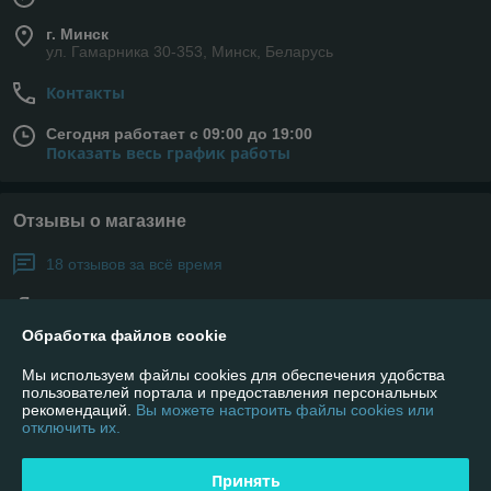
г. Минск
ул. Гамарника 30-353, Минск, Беларусь
Контакты
Сегодня работает с 09:00 до 19:00
Показать весь график работы
Отзывы о магазине
18 отзывов за всё время
Покупатель
05.11.2020
Обработка файлов cookie
Отлично
Мы используем файлы cookies для обеспечения удобства
Отличный магазин!!!Супер все! Всем советую! Доставка на высоте, 
пользователей портала и предоставления персональных
чему очень рад. Консультанты ребята супер - терпеливые и 
рекомендаций.
Вы можете настроить файлы cookies или
отключить их.
вежливые)))Вежливость! Быстрота доставки! Качество товара.
Принять
Покупатель
05.11.2020