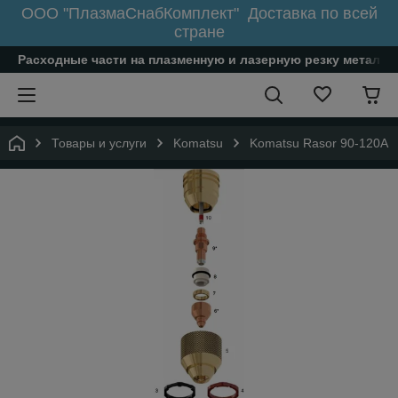
ООО "ПлазмаСнабКомплект" Доставка по всей
стране
Расходные части на плазменную и лазерную резку металл
Товары и услуги
Komatsu
Komatsu Rasor 90-120A