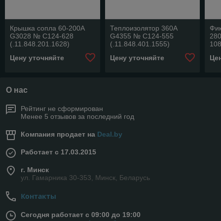
Крышка сопла 60-200А
Теплоизолятор 360А
Фик
G3028 № C124-628
G4355 № C124-555
28
(.11.848.201.1628)
(.11.848.401.1555)
108
Цену уточняйте
Цену уточняйте
Це
О нас
Рейтинг не сформирован
Менее 5 отзывов за последний год
Компания продает на
Deal.by
Работает с 17.03.2015
г. Минск
ул. Гамарника 30-353, Минск, Беларусь
Контакты
Сегодня работает с 09:00 до 19:00