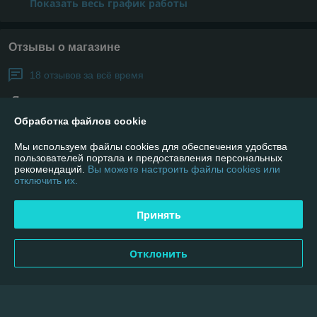
Показать весь график работы
Отзывы о магазине
18 отзывов за всё время
Покупатель
05.11.2020
Обработка файлов cookie
Отлично
Мы используем файлы cookies для обеспечения удобства
Отличный магазин!!!Супер все! Всем советую! Доставка на высоте, 
пользователей портала и предоставления персональных
чему очень рад. Консультанты ребята супер - терпеливые и 
рекомендаций.
Вы можете настроить файлы cookies или
отключить их.
вежливые)))Вежливость! Быстрота доставки! Качество товара.
Принять
Покупатель
05.11.2020
Отлично
Отклонить
Приобрел части на резку.Порадовало абсолютно все: 
обслуживание, доставка, соответствие цен.Ребята молодцы.
Показать все отзывы