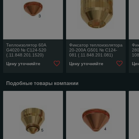
Теплоизолятор 60А
Фиксатор теплоизолятора
Фик
G4020 № C124-520
20-200А G501 № C124-
28
(.11.848.201.1520)
081 (.11.848.201.081)
108
Цену уточняйте
Цену уточняйте
Це
Подобные товары компании