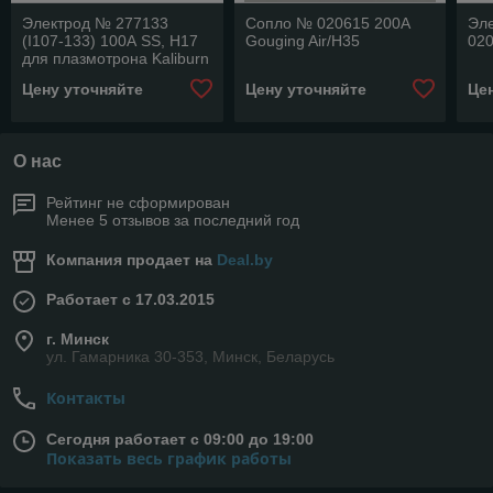
Электрод № 277133
Сопло № 020615 200А
Эле
(I107-133) 100А SS, H17
Gouging Air/H35
02
для плазмотрона Kaliburn
Spirit and ProLine
Цену уточняйте
Цену уточняйте
Це
О нас
Рейтинг не сформирован
Менее 5 отзывов за последний год
Компания продает на
Deal.by
Работает с 17.03.2015
г. Минск
ул. Гамарника 30-353, Минск, Беларусь
Контакты
Сегодня работает с 09:00 до 19:00
Показать весь график работы