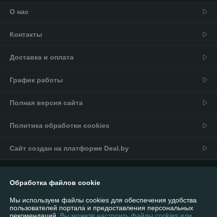
О нас
Контакты
Доставка и оплата
График работы
Полная версия сайта
Политика обработки cookies
Сайт создан на платформе Deal.by
Информация для покупателя
Обработка файлов cookie
Юридическое лицо:
Общество с Ограниченной Ответственностью
«ПлазмаСнабКомплект»
Мы используем файлы cookies для обеспечения удобства
220089, г. Минск, ул. Гурского 37, офис 5Н, комната №18/11
пользователей портала и предоставления персональных
рекомендаций.
Вы можете настроить файлы cookies или