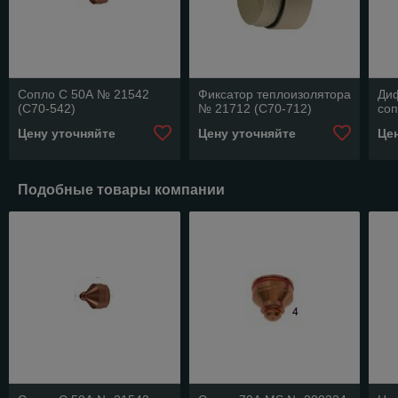
Сопло С 50А № 21542
Фиксатор теплоизолятора
Ди
(C70-542)
№ 21712 (C70-712)
соп
Цену уточняйте
Цену уточняйте
Це
Подобные товары компании