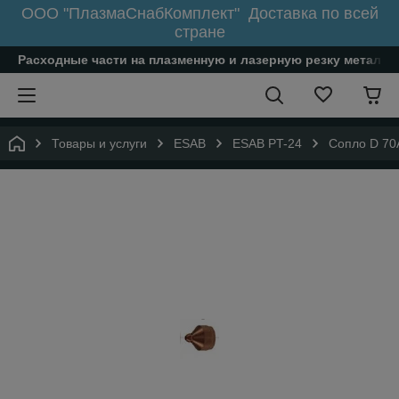
ООО "ПлазмаСнабКомплект" Доставка по всей
стране
Расходные части на плазменную и лазерную резку металл
Товары и услуги
ESAB
ESAB PT-24
Сопло D 70