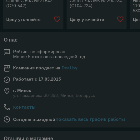
Сопло С 50А № 21542
Сопло 70А MS № 200224
Нак
(C70-542)
(C104-224)
11
530
ES
Цену уточняйте
Цену уточняйте
Це
О нас
Рейтинг не сформирован
Менее 5 отзывов за последний год
Компания продает на
Deal.by
Работает с 17.03.2015
г. Минск
ул. Гамарника 30-353, Минск, Беларусь
Контакты
Показать весь график работы
Сегодня выходной
Отзывы о магазине