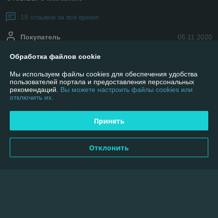
18 отзывов за всё время
Покупатель
05.11.2020
Отлично
Обработка файлов cookie
Отличный магазин!!!Супер все! Всем советую! Доставка на высоте, 
Мы используем файлы cookies для обеспечения удобства
чему очень рад. Консультанты ребята супер - терпеливые и 
пользователей портала и предоставления персональных
рекомендаций.
Вы можете настроить файлы cookies или
вежливые)))Вежливость! Быстрота доставки! Качество товара.
отключить их.
Покупатель
05.11.2020
Принять
Отлично
Отклонить
Приобрел части на резку.Порадовало абсолютно все: 
обслуживание, доставка, соответствие цен.Ребята молодцы.
Показать все отзывы
О нас