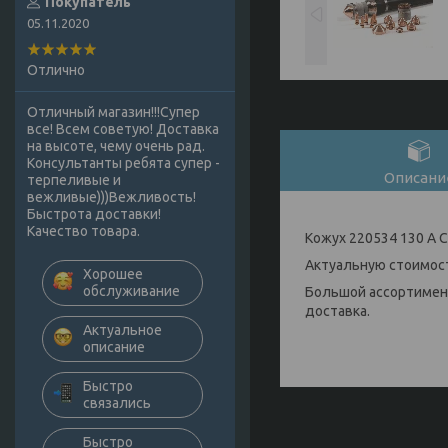
Покупатель
05.11.2020
Отлично
Отличный магазин!!!Супер
все! Всем советую! Доставка
на высоте, чему очень рад.
Консультанты ребята супер -
Описани
терпеливые и
вежливые)))Вежливость!
Быстрота доставки!
Качество товара.
Кожух 220534 130 A
Актуальную стоимост
Хорошее
обслуживание
Большой ассортимент
доставка.
Актуальное
описание
Быстро
связались
Быстро