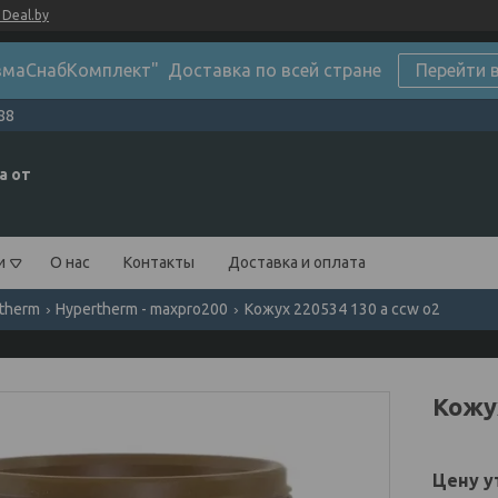
Deal.by
маСнабКомплект" Доставка по всей стране
Перейти 
88
а от
и
О нас
Контакты
Доставка и оплата
therm
Hypertherm - maxpro200
Кожух 220534 130 a ccw о2
Кожу
Цену у