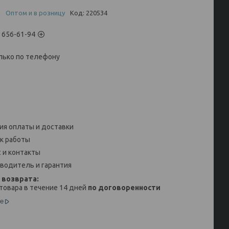
и
Оптом и в розницу
Код:
220534
) 656-61-94
лько по телефону
ия оплаты и доставки
к работы
 и контакты
водитель и гарантия
товара в течение 14 дней
по договоренности
е