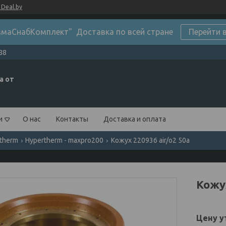
Deal.by
маСнабКомплект" Доставка по всей стране
Перейти 
88
а от
и
О нас
Контакты
Доставка и оплата
therm
Hypertherm - maxpro200
Кожух 220936 air/o2 50а
Кожу
Цену у