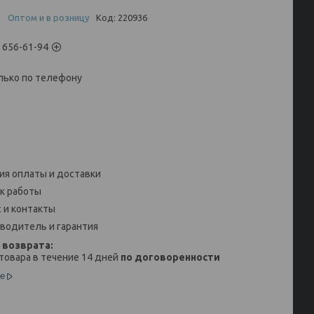
и
Оптом и в розницу
Код:
220936
) 656-61-94
лько по телефону
ия оплаты и доставки
к работы
 и контакты
водитель и гарантия
товара в течение 14 дней
по договоренности
е