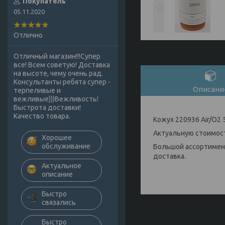
Покупатель
05.11.2020
Отлично
Отличный магазин!!!Супер
все! Всем советую! Доставка
на высоте, чему очень рад.
Консультанты ребята супер -
Описани
терпеливые и
вежливые)))Вежливость!
Быстрота доставки!
Качество товара.
Кожух 220936 Air/O2
Актуальную стоимост
Хорошее
обслуживание
Большой ассортимент
доставка.
Актуальное
описание
Быстро
связались
Быстро