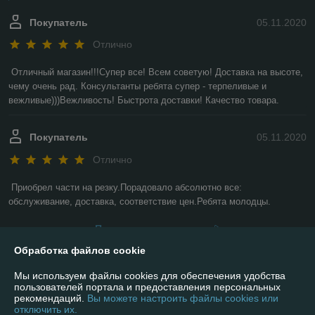
Покупатель
05.11.2020
Отлично
Отличный магазин!!!Супер все! Всем советую! Доставка на высоте, 
чему очень рад. Консультанты ребята супер - терпеливые и 
вежливые)))Вежливость! Быстрота доставки! Качество товара.
Покупатель
05.11.2020
Отлично
Приобрел части на резку.Порадовало абсолютно все: 
обслуживание, доставка, соответствие цен.Ребята молодцы.
Показать все отзывы
Обработка файлов cookie
Мы используем файлы cookies для обеспечения удобства
О нас
пользователей портала и предоставления персональных
рекомендаций.
Вы можете настроить файлы cookies или
Контакты
отключить их.