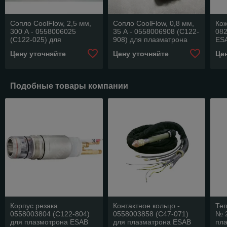
Сопло CoolFlow, 2,5 мм,
Сопло CoolFlow, 0,8 мм,
Кож
300 А - 0558006025
35 А - 0558006908 (C122-
082
(C122-025) для
908) для плазматрона
ES
плазматрона ESAB PT-36
ESAB PT-36
Цену уточняйте
Цену уточняйте
Це
Подобные товары компании
Корпус резака
Контактное кольцо -
Теп
0558003804 (C122-804)
0558003858 (C47-071)
№ 2
для плазмотрона ESAB
для плазматрона ESAB
пла