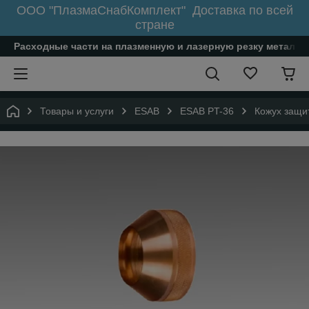
ООО "ПлазмаСнабКомплект" Доставка по всей
стране
Расходные части на плазменную и лазерную резку металл
Товары и услуги
ESAB
ESAB PT-36
Кожух защи