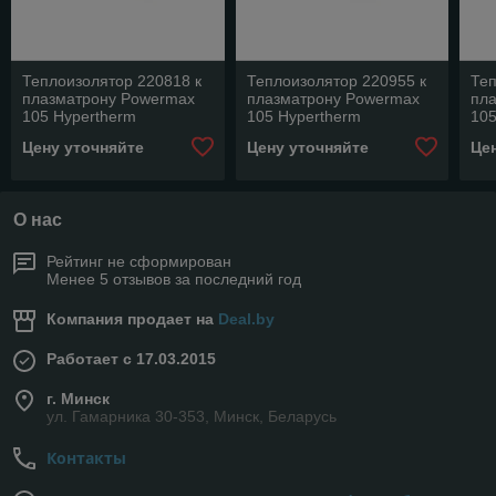
Теплоизолятор 220818 к
Теплоизолятор 220955 к
Теп
плазматрону Powermax
плазматрону Powermax
пл
105 Hypertherm
105 Hypertherm
105
Цену уточняйте
Цену уточняйте
Це
О нас
Рейтинг не сформирован
Менее 5 отзывов за последний год
Компания продает на
Deal.by
Работает с 17.03.2015
г. Минск
ул. Гамарника 30-353, Минск, Беларусь
Контакты