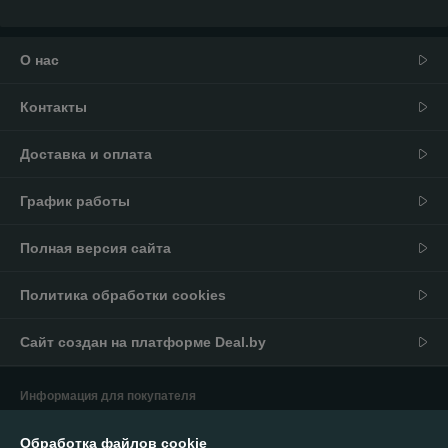
О нас
Контакты
Доставка и оплата
График работы
Полная версия сайта
Политика обработки cookies
Сайт создан на платформе Deal.by
Информация для покупателя
Юридическое лицо:
Общество с Ограниченной Ответственностью
Обработка файлов cookie
«ПлазмаСнабКомплект»