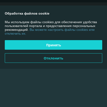
О нас
Обработка файлов cookie
Контакты
Мы используем файлы cookies для обеспечения удобства
пользователей портала и предоставления персональных
рекомендаций.
Вы можете настроить файлы cookies или
Доставка и оплата
отключить их.
График работы
Принять
Полная версия сайта
Отклонить
Политика обработки cookies
Сайт создан на платформе Deal.by
Информация для покупателя
Юридическое лицо:
Общество с Ограниченной Ответственностью
«ПлазмаСнабКомплект»
220089, г. Минск, ул. Гурского 37, офис 5Н, комната №18/11