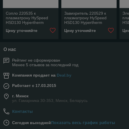
Сопло 220535 к
Завихритель 220529 к
Эле
плазматрону HySpeed
плазматрону HySpeed
пл
HSD130 Hypertherm
HSD130 Hypertherm
HS
Цену уточняйте
Цену уточняйте
Це
О нас
Рейтинг не сформирован
Менее 5 отзывов за последний год
Компания продает на
Deal.by
Работает с 17.03.2015
г. Минск
ул. Гамарника 30-353, Минск, Беларусь
Контакты
Показать весь график работы
Сегодня выходной