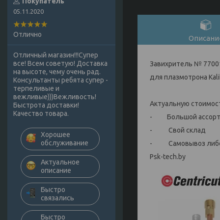
Покупатель
05.11.2020
Отлично
Описани
Отличный магазин!!!Супер
все! Всем советую! Доставка
Завихритель № 77001
на высоте, чему очень рад.
для плазмотрона Kali
Консультанты ребята супер -
терпеливые и
вежливые)))Вежливость!
Актуальную стоимость
Быстрота доставки!
Качество товара.
- Большой ассортим
- Свой склад
Хорошее
обслуживание
- Самовывоз либо 
Psk-tech.by
Актуальное
описание
Быстро
связались
Быстро