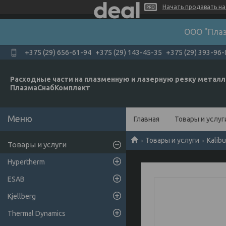
Начать продавать на 
ООО "Плаз
+375 (29) 656-61-94
+375 (29) 143-45-35
+375 (29) 393-96-
Расходные части на плазменную и лазерную резку металл
ПлазмаСнабКомплект
Главная
Товары и услуг
Товары и услуги
Kalib
Товары и услуги
Hypertherm
ESAB
Kjellberg
Thermal Dynamics