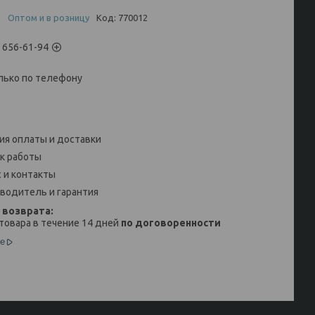
и
Оптом и в розницу
Код:
770012
) 656-61-94
лько по телефону
ия оплаты и доставки
к работы
 и контакты
водитель и гарантия
товара в течение 14 дней
по договоренности
е