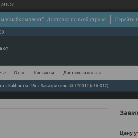
Deal.by
маСнабКомплект" Доставка по всей стране
Перейти 
88
а от
и
О нас
Контакты
Доставка и оплата
urn
Kaliburn sr-45i
Завихритель № 770012 (c36-012)
Зави
Цену у