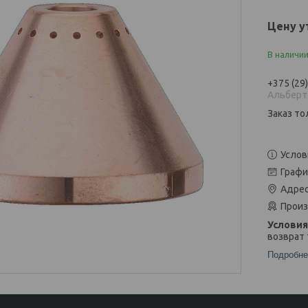
Цену у
В наличи
+375 (29
Альберт
Заказ то
Услов
Графи
Адрес
Произ
возврат 
Подробне