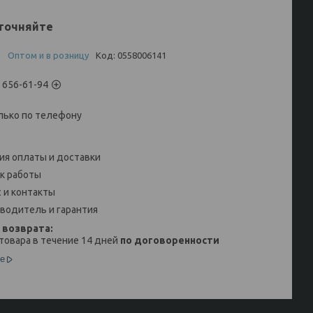
точняйте
и
Оптом и в розницу
Код:
0558006141
) 656-61-94
лько по телефону
ия оплаты и доставки
к работы
 и контакты
водитель и гарантия
товара в течение 14 дней
по договоренности
е