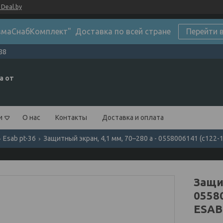
Deal.by
маСнабКомплект" Доставка по всей стране
Перейти 
88
а от
и
О нас
Контакты
Доставка и оплата
Esab pt-36
Защитный экран, 4,1 мм, 70–280 а - 0558006141 (c122-
Защит
0558
ESAB