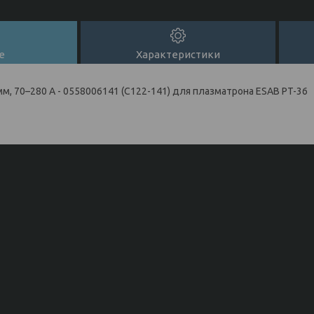
е
Характеристики
мм, 70–280 А - 0558006141 (C122-141) для плазматрона ESAB PT-36